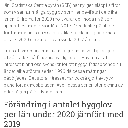
län. Statistiska Centralbyrån (SCB) har nyligen släppt siffror
som visar hur många bygglov som har beviljats i de olika
länen. Siffrorna för 2020 motsvarar den höga nivå som
uppmättes under rekordåret 2017. Med tanke på att det
fortfarande finns en viss statistik eftersläpning beräknas
antalet 2020 dessutom överskrida 2017 års antal.
Trots att virkespriserna nu är högre än på väldigt länge är
alltså trycket på fritidshus väldigt stort. Faktum är att
intresset bland oss svenskar för att bygga fritidsboende nu
är det allra största sedan 1996 då dessa mätningar
påbörjades. Det stora intresset har också gjort avtryck
bland försäkringsbolagen. Även dessa ser en stor ökning av
efterfrågan på fritidsboenden.
Förändring i antalet bygglov
per län under 2020 jämfört med
2019