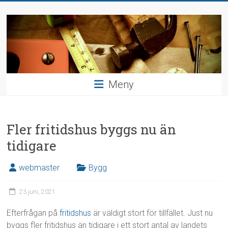
Hoppa
Bygga
till
innehåll
och
inreda
Hushållsnära
Meny
uppdrag
Fler fritidshus byggs nu än
tidigare
webmaster
Bygg
23 juni, 2021
Efterfrågan på
fritidshus
är väldigt stort för tillfället. Just nu
byggs fler fritidshus än tidigare i ett stort antal av landets