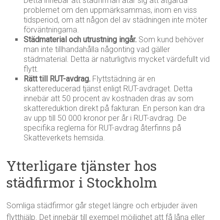
Detta innebär att städfirman åtar sig att åtgärda
problemet om den uppmärksammas, inom en viss
tidsperiod, om att någon del av städningen inte möter
förväntningarna.
Städmaterial och utrustning ingår.
Som kund behöver
man inte tillhandahålla någonting vad gäller
städmaterial. Detta är naturligtvis mycket värdefullt vid
flytt.
Rätt till RUT-avdrag.
Flyttstädning är en
skattereducerad tjänst enligt RUT-avdraget. Detta
innebär att 50 procent av kostnaden dras av som
skattereduktion direkt på fakturan. En person kan dra
av upp till 50 000 kronor per år i RUT-avdrag. De
specifika reglerna för RUT-avdrag återfinns på
Skatteverkets hemsida.
Ytterligare tjänster hos
städfirmor i Stockholm
Somliga städfirmor går steget längre och erbjuder även
flytthjälp. Det innebär till exempel möjlighet att få låna eller