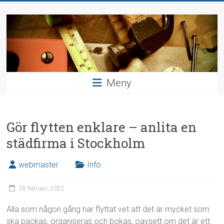
Hoppa
Bygga
till
innehåll
och
inreda
Hushållsnära
Meny
uppdrag
Gör flytten enklare – anlita en
städfirma i Stockholm
webmaster
Info
28 februari, 2022
Alla som någon gång har flyttat vet att det är mycket som
ska packas, organiseras och bokas, oavsett om det är ett