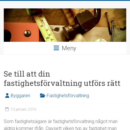
Hoppa
Bygga
till
innehåll
och
inreda
Hushållsnära
Meny
uppdrag
Se till att din
fastighetsförvaltning utförs rätt
Byggaren
Fastighetsförvaltning
23 januari, 2016
Som fastighetsägare är fastighetsförvaltning något man
aldrig kommer ifrån. Oavsett vilken typ av fastighet man