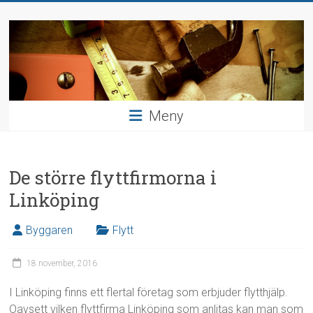
Hoppa
Bygga
till
innehåll
och
inreda
Hushållsnära
Meny
uppdrag
De större flyttfirmorna i
Linköping
Byggaren
Flytt
18 november, 2016
I Linköping finns ett flertal företag som erbjuder flytthjälp.
Oavsett vilken flyttfirma Linköping som anlitas kan man som