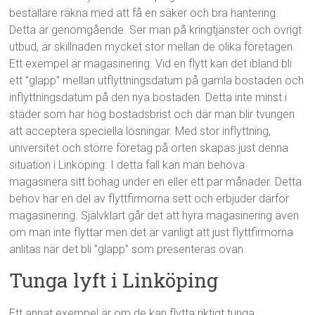
beställare räkna med att få en säker och bra hantering.
Detta är genomgående. Ser man på kringtjänster och övrigt
utbud, är skillnaden mycket stor mellan de olika företagen.
Ett exempel är magasinering. Vid en flytt kan det ibland bli
ett ”glapp” mellan utflyttningsdatum på gamla bostaden och
inflyttningsdatum på den nya bostaden. Detta inte minst i
städer som har hög bostadsbrist och där man blir tvungen
att acceptera speciella lösningar. Med stor inflyttning,
universitet och större företag på orten skapas just denna
situation i Linköping. I detta fall kan man behöva
magasinera sitt bohag under en eller ett par månader. Detta
behov har en del av flyttfirmorna sett och erbjuder därför
magasinering. Självklart går det att hyra magasinering även
om man inte flyttar men det är vanligt att just flyttfirmorna
anlitas när det bli ”glapp” som presenteras ovan.
Tunga lyft i Linköping
Ett annat exempel är om de kan flytta riktigt tunga