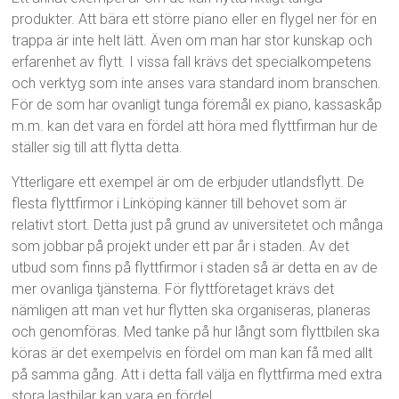
produkter. Att bära ett större piano eller en flygel ner för en
trappa är inte helt lätt. Även om man har stor kunskap och
erfarenhet av flytt. I vissa fall krävs det specialkompetens
och verktyg som inte anses vara standard inom branschen.
För de som har ovanligt tunga föremål ex piano, kassaskåp
m.m. kan det vara en fördel att höra med flyttfirman hur de
ställer sig till att flytta detta.
Ytterligare ett exempel är om de erbjuder utlandsflytt. De
flesta flyttfirmor i Linköping känner till behovet som är
relativt stort. Detta just på grund av universitetet och många
som jobbar på projekt under ett par år i staden. Av det
utbud som finns på flyttfirmor i staden så är detta en av de
mer ovanliga tjänsterna. För flyttföretaget krävs det
nämligen att man vet hur flytten ska organiseras, planeras
och genomföras. Med tanke på hur långt som flyttbilen ska
köras är det exempelvis en fördel om man kan få med allt
på samma gång. Att i detta fall välja en flyttfirma med extra
stora lastbilar kan vara en fördel.