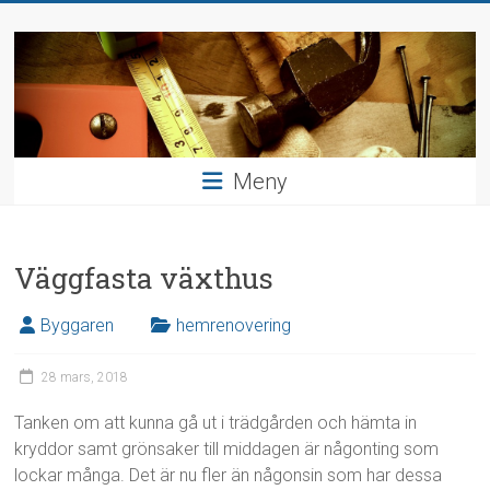
Hoppa
Bygga
till
innehåll
och
inreda
Hushållsnära
Meny
uppdrag
Väggfasta växthus
Byggaren
hemrenovering
28 mars, 2018
Tanken om att kunna gå ut i trädgården och hämta in
kryddor samt grönsaker till middagen är någonting som
lockar många. Det är nu fler än någonsin som har dessa