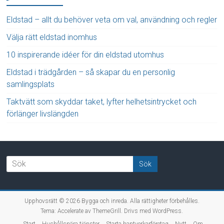
Eldstad – allt du behöver veta om val, användning och regler
Välja rätt eldstad inomhus
10 inspirerande idéer för din eldstad utomhus
Eldstad i trädgården – så skapar du en personlig
samlingsplats
Taktvätt som skyddar taket, lyfter helhetsintrycket och
förlänger livslängden
Upphovsrätt © 2026
Bygga och inreda
. Alla rättigheter förbehålles.
Tema:
Accelerate
av ThemeGrill. Drivs med
WordPress
.
Start
Hushållsnära tjänster
Starta hantverkarföretag
Nytt
Om