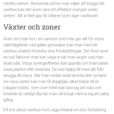
mindre uterum. Beroende på hur man väljer att bygga sitt
växthus kan det även vara ett effektivt orangeri under
vintern. Allt är helt upp till odlaren som äger växthuset.
Växter och zoner
Även om man bor i en växtzon som inte ger allt för stora
valmöjligheter vad gäller grönsaker, kan man med ett
växthus snabbt förändra sina förutsättningar. Det finns även
en rad faktorer man kan väga in när man avgör vad man
skall odla. Vissa synergieffekter kan uppnås om man sätter
vissa plantor intill varandra. De kan hjälpa till med allt från
skugga till ohyra. När man sedan skall skörda eller ta hand
om sina växter kan man få draghjälp vilket bidrar till en
roligare hobby. Vem som helst kan lära sig att odla och
tröskeln är väldigt låg när man väl börjar närma sig att sätta
igång.
Ett bra utbud växthus mot vägg innebär en stor förbättring