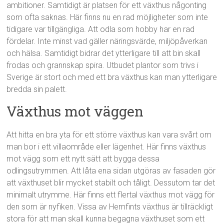
ambitioner. Samtidigt är platsen för ett växthus någonting
som ofta saknas. Här finns nu en rad möjligheter som inte
tidigare var tillgängliga. Att odla som hobby har en rad
fördelar. Inte minst vad gäller näringsvärde, miljöpåverkan
och hälsa. Samtidigt bidrar det ytterligare till att bin skall
frodas och grannskap spira. Utbudet plantor som trivs i
Sverige är stort och med ett bra växthus kan man ytterligare
bredda sin palett.
Växthus mot väggen
Att hitta en bra yta för ett större växthus kan vara svårt om
man bor i ett villaområde eller lägenhet. Här finns växthus
mot vägg som ett nytt sätt att bygga dessa
odlingsutrymmen. Att låta ena sidan utgöras av fasaden gör
att växthuset blir mycket stabilt och tåligt. Dessutom tar det
minimalt utrymme. Här finns ett flertal växthus mot vägg för
den som är nyfiken. Vissa av Hemfints växthus är tillräckligt
stora för att man skall kunna begagna växthuset som ett