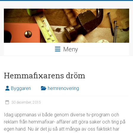
Hoppa
Bygga
till
innehåll
och
inreda
Hushållsnära
Meny
uppdrag
Hemmafixarens dröm
Byggaren
hemrenovering
30 december, 2015
Idag uppmanas vi både genom diverse tv-program och
reklam från hemmafixar- affärer att göra saker och ting på
egen hand. Nu är det ju så att många av oss faktiskt har