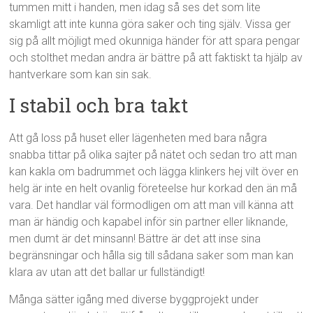
tummen mitt i handen, men idag så ses det som lite
skamligt att inte kunna göra saker och ting själv. Vissa ger
sig på allt möjligt med okunniga händer för att spara pengar
och stolthet medan andra är bättre på att faktiskt ta hjälp av
hantverkare som kan sin sak.
I stabil och bra takt
Att gå loss på huset eller lägenheten med bara några
snabba tittar på olika sajter på nätet och sedan tro att man
kan kakla om badrummet och lägga klinkers hej vilt över en
helg är inte en helt ovanlig företeelse hur korkad den än må
vara. Det handlar väl förmodligen om att man vill känna att
man är händig och kapabel inför sin partner eller liknande,
men dumt är det minsann! Bättre är det att inse sina
begränsningar och hålla sig till sådana saker som man kan
klara av utan att det ballar ur fullständigt!
Många sätter igång med diverse byggprojekt under